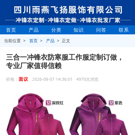
首页
产品
分类
知识
问答
联系
当前位置 >
首页
>
产品
> 正文
三合一冲锋衣防寒服工作服定制订做，
专业厂家值得信赖
面议
价格：
2026-08-07 14:36:01 4970次浏览