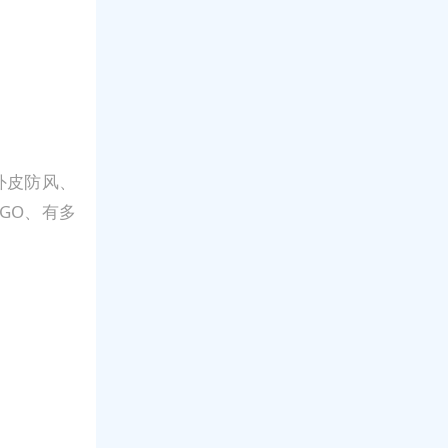
外皮防风、
GO、有多