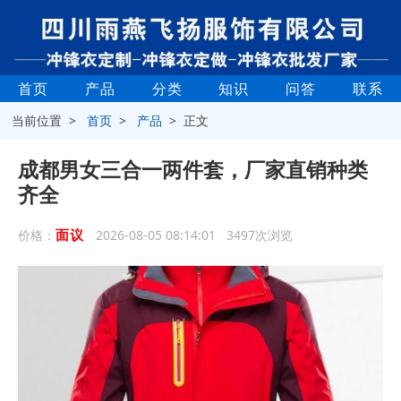
首页
产品
分类
知识
问答
联系
当前位置 >
首页
>
产品
> 正文
成都男女三合一两件套，厂家直销种类
齐全
面议
价格：
2026-08-05 08:14:01 3497次浏览