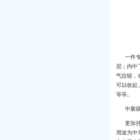
一件
层；内中
气拉链，
可以收起
等等。
中量
更加
用途为中