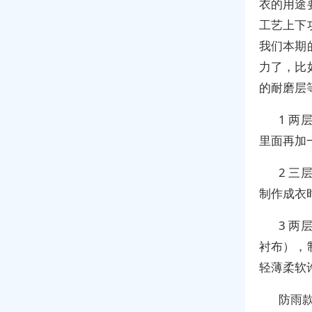
衣的用途
工艺上下
我们本期
力了，比
的耐磨层
1 
里面再加
2 
制作成衣
3 
衬布），
轻薄柔软
防雨