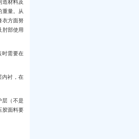
制造材料及
的重量。从
锋衣方面努
及肘部使用
装时需要在
层内衬，在
护层（不是
压胶面料要